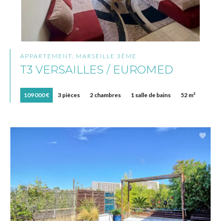
APPARTEMENT, MARSEILLE 3ÈME
T3 VERSAILLES / EUROMED
109 000 €
3 pièces
2 chambres
1 salle de bains
52 m²