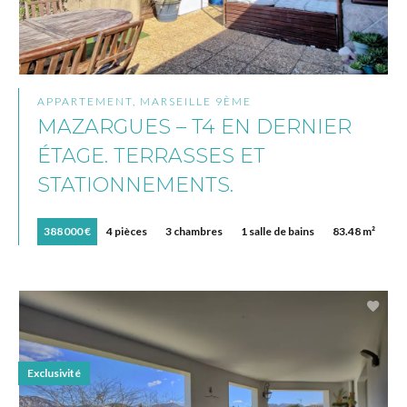
APPARTEMENT, MARSEILLE 9ÈME
MAZARGUES – T4 EN DERNIER
ÉTAGE. TERRASSES ET
STATIONNEMENTS.
388 000 €
4 pièces
3 chambres
1 salle de bains
83.48 m²
Exclusivité