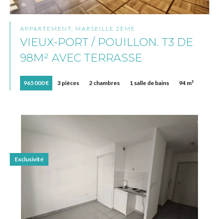
APPARTEMENT, MARSEILLE 2ÈME
VIEUX-PORT / POUILLON. T3 DE
98M² AVEC TERRASSE
965 000 €
3 pièces
2 chambres
1 salle de bains
94 m²
Exclusivité