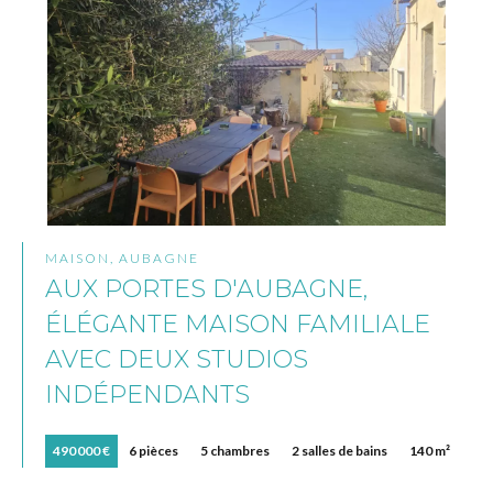
MAISON, AUBAGNE
AUX PORTES D'AUBAGNE,
ÉLÉGANTE MAISON FAMILIALE
AVEC DEUX STUDIOS
INDÉPENDANTS
490 000 €
6 pièces
5 chambres
2 salles de bains
140 m²