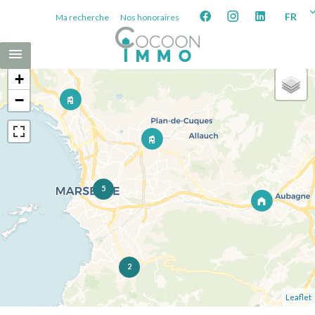
FR
Ma recherche
Nos honoraires
+
−
5
2
Leaflet