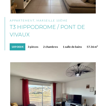
APPARTEMENT, MARSEILLE 10ÈME
T3 HIPPODROME / PONT DE
VIVAUX
189 000 €
3 pièces
2 chambres
1 salle de bains
57.36 m²