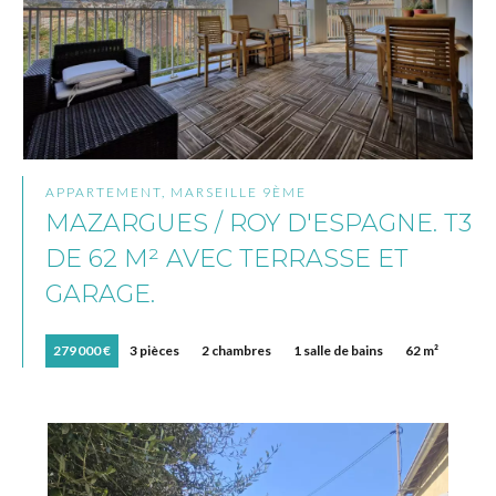
APPARTEMENT, MARSEILLE 9ÈME
MAZARGUES / ROY D'ESPAGNE. T3
DE 62 M² AVEC TERRASSE ET
GARAGE.
279 000 €
3 pièces
2 chambres
1 salle de bains
62 m²