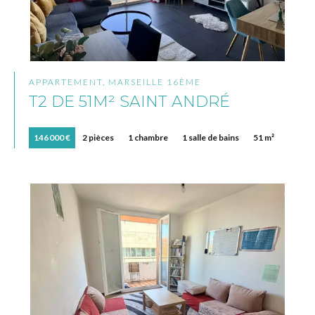
APPARTEMENT, MARSEILLE 16ÈME
T2 DE 51M² SAINT ANDRÉ
146 000 €
2 pièces
1 chambre
1 salle de bains
51 m²