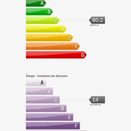
90.2
kWh/m².an
Énergie - Estimation des émissions
14
kg CO2/m².an