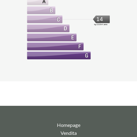
14
kg CO2/m².anno
Homepage
Vendita