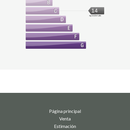
14
kg CO2/m².año
Página principal
Venta
Estimación