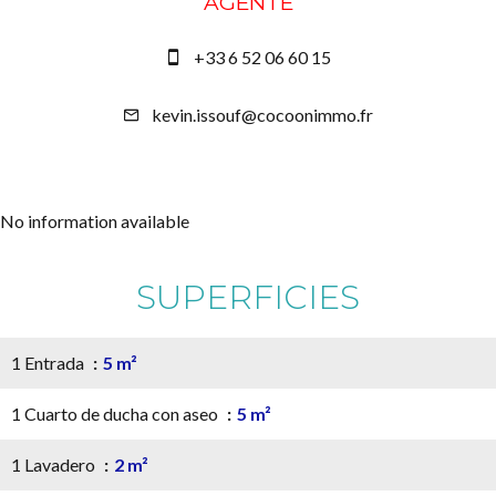
AGENTE
+33 6 52 06 60 15
kevin.issouf@cocoonimmo.fr
No information available
SUPERFICIES
1 Entrada
5 m²
1 Cuarto de ducha con aseo
5 m²
1 Lavadero
2 m²