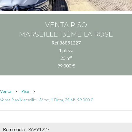
VENTA PISO
MARSEILLE 13ÈME LA ROSE
Ref 86891227
1 pieza
25 m²
99.000 €
Venta
Piso
Venta Piso Marseille 13ème, 1 Pieza, 25 M², 99.000 €
Referencia
86891227