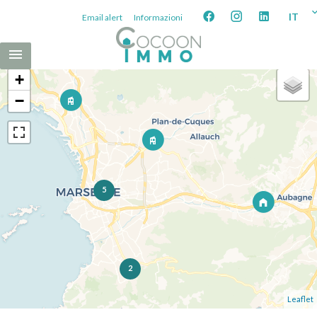
IT
Email alert
Informazioni
+
−
5
2
Leaflet