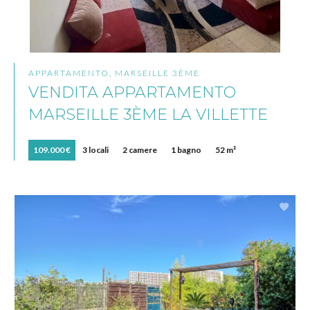
APPARTAMENTO, MARSEILLE 3ÈME
VENDITA APPARTAMENTO
MARSEILLE 3ÈME LA VILLETTE
109.000 €
3 locali
2 camere
1 bagno
52 m²