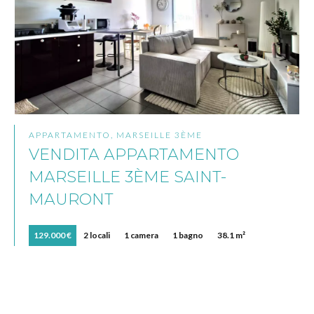
APPARTAMENTO, MARSEILLE 3ÈME
VENDITA APPARTAMENTO
MARSEILLE 3ÈME SAINT-
MAURONT
129.000 €
2 locali
1 camera
1 bagno
38.1 m²