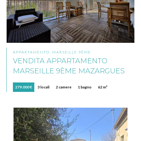
APPARTAMENTO, MARSEILLE 9ÈME
VENDITA APPARTAMENTO
MARSEILLE 9ÈME MAZARGUES
279.000 €
3 locali
2 camere
1 bagno
62 m²