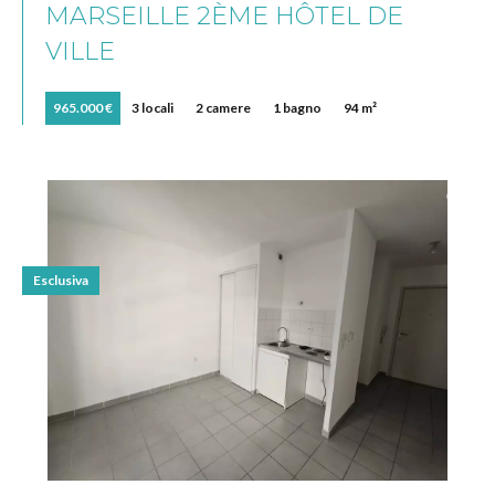
MARSEILLE 2ÈME HÔTEL DE
VILLE
965.000 €
3 locali
2 camere
1 bagno
94 m²
Esclusiva