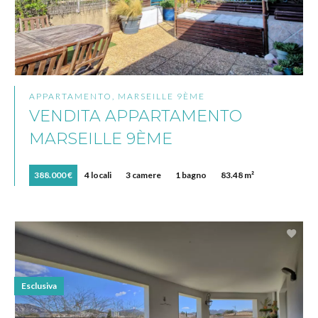
APPARTAMENTO, MARSEILLE 9ÈME
VENDITA APPARTAMENTO
MARSEILLE 9ÈME
388.000 €
4 locali
3 camere
1 bagno
83.48 m²
Esclusiva