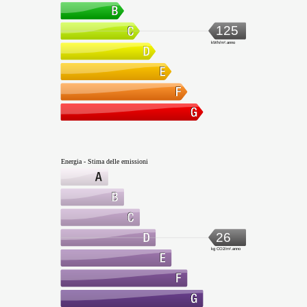
125
kWh/m².anno
Energia - Stima delle emissioni
26
kg CO2/m².anno