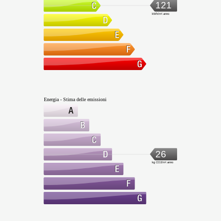
121
kWh/m².anno
Energia - Stima delle emissioni
26
kg CO2/m².anno