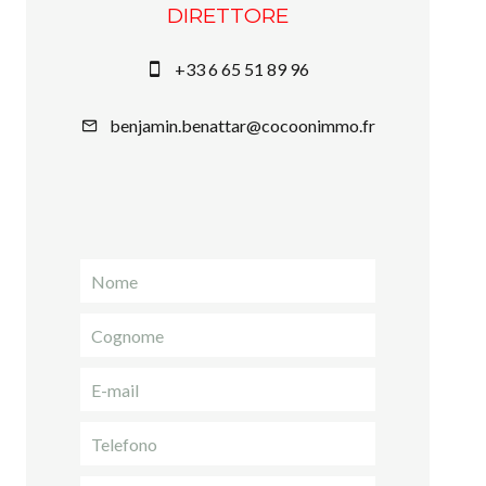
DIRETTORE
+33 6 65 51 89 96
benjamin.benattar@cocoonimmo.fr