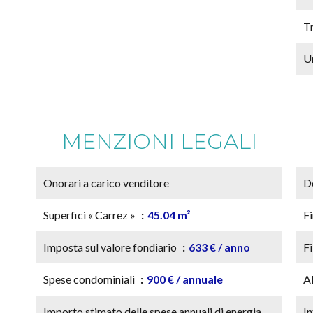
T
U
MENZIONI LEGALI
Onorari a carico venditore
D
Superfici « Carrez »
45.04 m²
F
Imposta sul valore fondiario
633 € / anno
Fi
Spese condominiali
900 € / annuale
A
Importo stimato delle spese annuali di energia
I