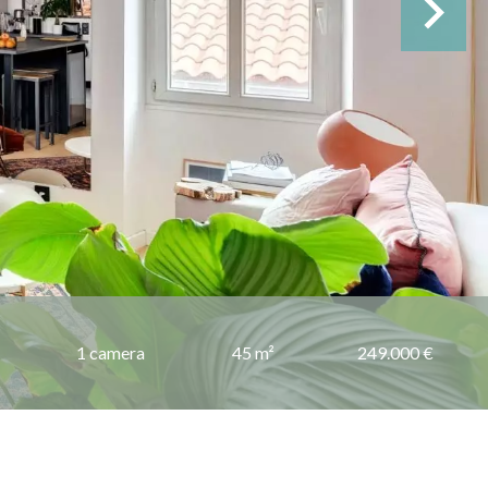
1 camera
45 m²
249.000 €