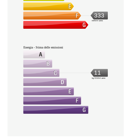
333
kWh/m².anno
Energia - Stima delle emissioni
11
kg CO2/m².anno