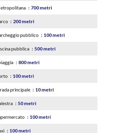
etropolitana
700 metri
arco
200 metri
archeggio pubblico
100 metri
iscina pubblica
500 metri
piaggia
800 metri
orto
100 metri
rada principale
10 metri
alestra
50 metri
upermercato
100 metri
axi
100 metri