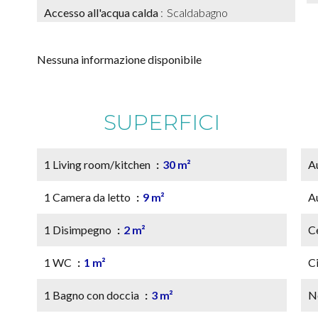
Accesso all'acqua calda
Scaldabagno
Nessuna informazione disponibile
SUPERFICI
1 Living room/kitchen
30 m²
A
1 Camera da letto
9 m²
A
1 Disimpegno
2 m²
C
1 WC
1 m²
C
1 Bagno con doccia
3 m²
N