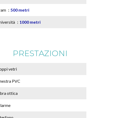
ram
500 metri
niversità
1000 metri
PRESTAZIONI
oppi vetri
inestra PVC
bra ottica
llarme
nterfono