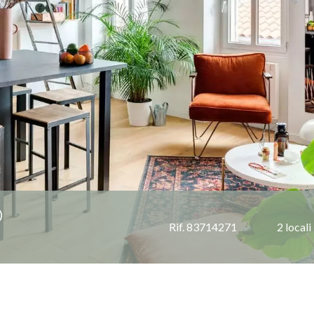
O
Rif. 83714271
2 locali