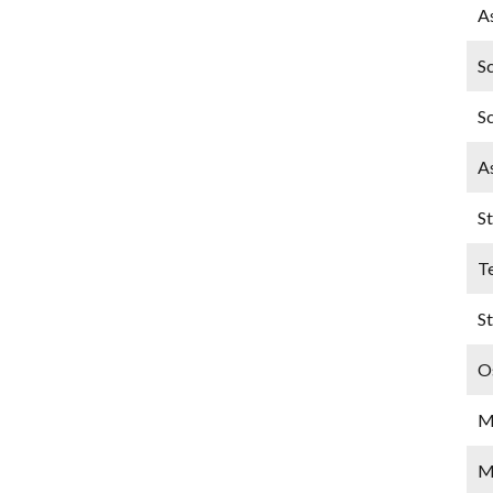
A
S
S
A
St
T
S
O
M
M