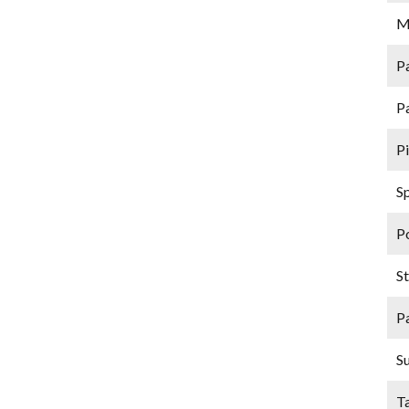
M
P
P
P
S
P
St
P
S
T