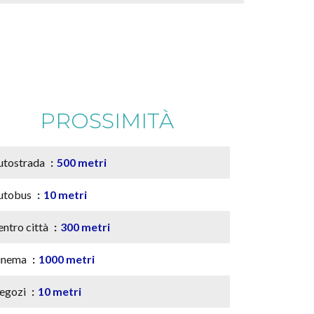
PROSSIMITÀ
utostrada
500 metri
utobus
10 metri
entro città
300 metri
inema
1000 metri
egozi
10 metri