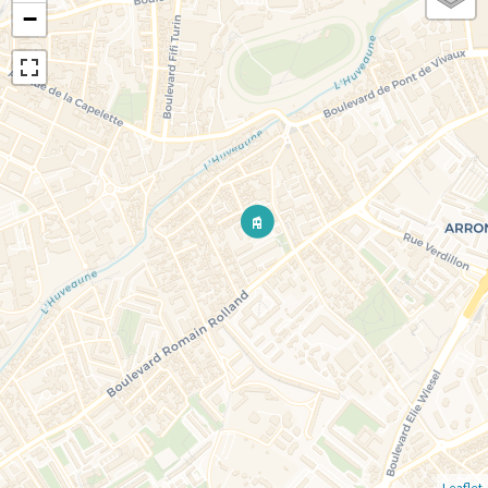
−
Leaflet