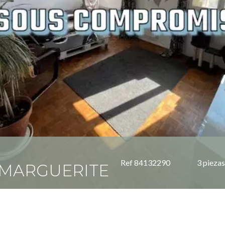
Ref 84132290
3 piezas
-MARGUERITE