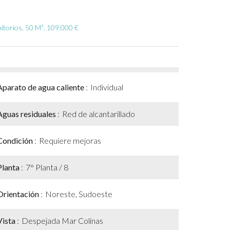
mitorios, 50 M², 109.000 €
Aparato de agua caliente
Individual
Aguas residuales
Red de alcantarillado
Condición
Requiere mejoras
Planta
7° Planta / 8
Orientación
Noreste, Sudoeste
Vista
Despejada Mar Colinas