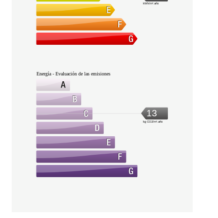
kWh/m².año
Energía - Evaluación de las emisiones
13
kg CO2/m².año