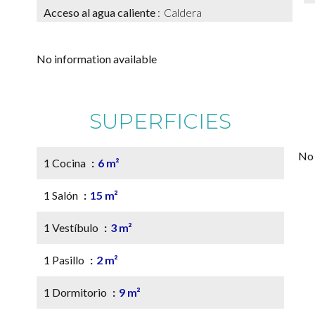
Acceso al agua caliente
Caldera
No information available
SUPERFICIES
No 
1 Cocina
6 m²
1 Salón
15 m²
1 Vestíbulo
3 m²
1 Pasillo
2 m²
1 Dormitorio
9 m²