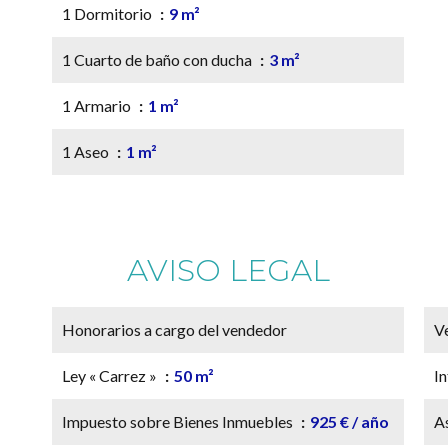
1 Dormitorio
9 m²
1 Cuarto de baño con ducha
3 m²
1 Armario
1 m²
1 Aseo
1 m²
AVISO LEGAL
Honorarios a cargo del vendedor
V
Ley « Carrez »
50 m²
In
Impuesto sobre Bienes Inmuebles
925 € / año
A