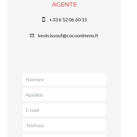
AGENTE
+33 6 52 06 60 15
kevin.issouf@cocoonimmo.fr