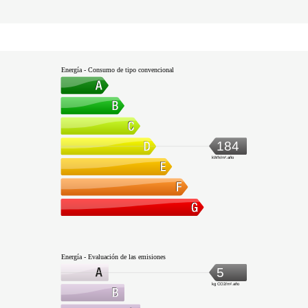
Energía - Consumo de tipo convencional
184
kWh/m².año
Energía - Evaluación de las emisiones
5
kg CO2/m².año