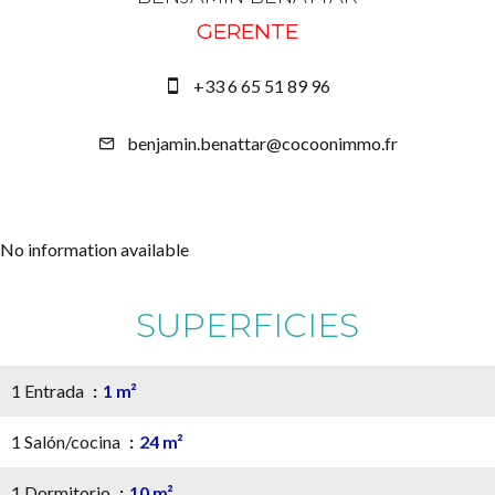
GERENTE
+33 6 65 51 89 96
benjamin.benattar@cocoonimmo.fr
No information available
SUPERFICIES
1 Entrada
1 m²
1 Salón/cocina
24 m²
1 Dormitorio
10 m²