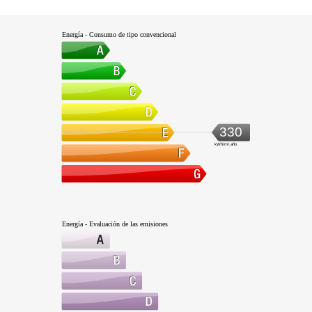
Energía - Consumo de tipo convencional
330
kWh/m².año
Energía - Evaluación de las emisiones