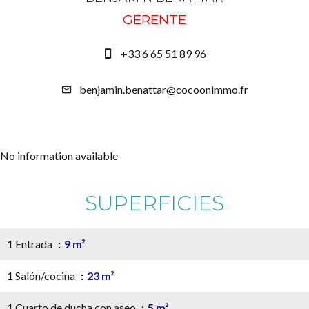
GERENTE
+33 6 65 51 89 96
benjamin.benattar@cocoonimmo.fr
No information available
SUPERFICIES
1 Entrada
9 m²
1 Salón/cocina
23 m²
1 Cuarto de ducha con aseo
5 m²