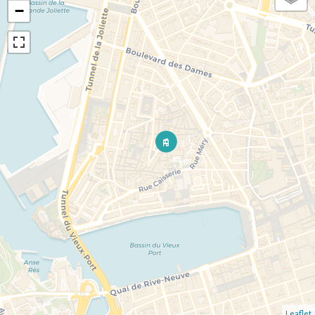
−
Leaflet