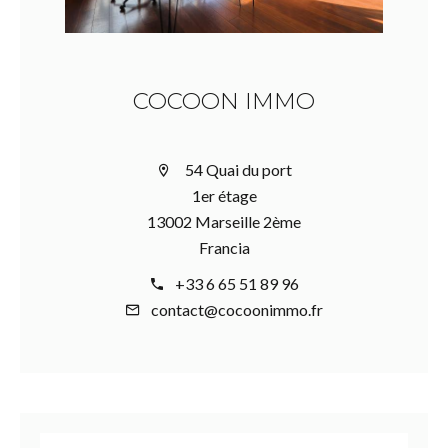
COCOON IMMO
54 Quai du port
1er étage
13002 Marseille 2ème
Francia
+33 6 65 51 89 96
contact@cocoonimmo.fr